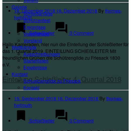
Verleih
Galerie
16. Dezember 2018
16. Dezember 2018
By
thomas-
Schießanlage
hellmuth
Schützenfest
Ereignisse
Schießleiter
0 Comment
Vereinshaus
Vorstand
Hallo Kameraden, hier nun die Einteilung der Schießleiter für
Wettkämpfe
das 1. Quartal 2019. EINTEILUNG SCHIEßLEITER Mit
Ausschreibungen
freundlichen Grüßen die Schützengilde zu Friesack 1830
Starterlisten
e.V.
Ergebnisse
Kontakt
Einteilung Schießleiter 4. Quartal 2018
Schuetzengilde zu Friesack
Kontakt
15. September 2018
16. Dezember 2018
By
thomas-
hellmuth
Schießleiter
0 Comment