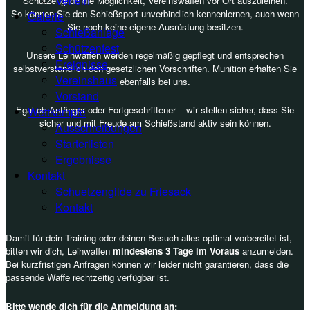
Verleih
Schützengilde die Möglichkeit, Vereinswaffen vor Ort auszuleihen.
So können Sie den Schießsport unverbindlich kennenlernen, auch wenn
Galerie
Sie noch keine eigene Ausrüstung besitzen.
Schießanlage
Schützenfest
Unsere Leihwaffen werden regelmäßig gepflegt und entsprechen
Ereignisse
selbstverständlich den gesetzlichen Vorschriften. Munition erhalten Sie
Vereinshaus
ebenfalls bei uns.
Vorstand
Egal ob Anfänger oder Fortgeschrittener – wir stellen sicher, dass Sie
Wettkämpfe
sicher und mit Freude am Schießstand aktiv sein können.
Ausschreibungen
Starterlisten
Ergebnisse
Kontakt
Schuetzengilde zu Friesack
Kontakt
Damit für dein Training oder deinen Besuch alles optimal vorbereitet ist,
bitten wir dich, Leihwaffen
mindestens 3 Tage im Voraus
anzumelden.
Bei kurzfristigen Anfragen können wir leider nicht garantieren, dass die
passende Waffe rechtzeitig verfügbar ist.
Bitte wende dich für die Anmeldung an: