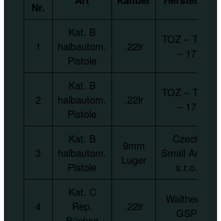
Nr.
Kat. B
TOZ – TOZ
1
halbautom.
.22lr
– 17
Pistole
Kat. B
TOZ – TOZ
2
halbautom.
.22lr
– 17
Pistole
Kat. B
Czech
9mm
3
halbautom.
Small Arms
Luger
Pistole
s.r.o.
Kat. C
Walther –
4
Rep.
.22lr
GSP
Büchse