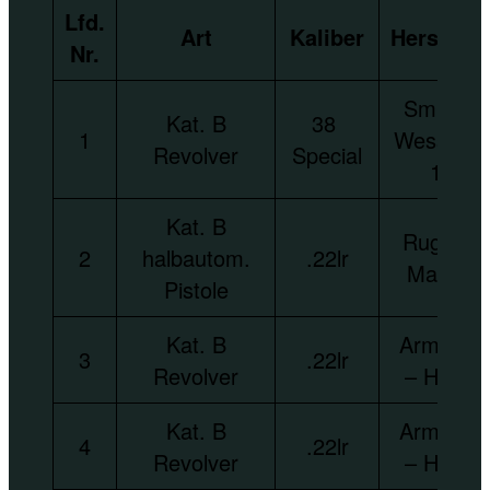
Lfd.
Art
Kaliber
Herstelle
Nr.
Smith &
Kat. B
38
1
Wesson –
Revolver
Special
10
Kat. B
Ruger –
2
halbautom.
.22lr
Mark II
Pistole
Kat. B
Arminius
3
.22lr
Revolver
– HW 9
Kat. B
Arminius
4
.22lr
Revolver
– HW 9