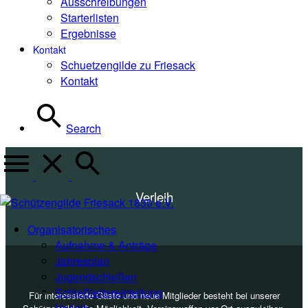
Ausschreibungen
Starterlisten
Ergebnisse
Kontakt
Schuetzengilde zu Friesack
Kontakt
Search
Verleih
Organisatorisches
Aufnahme & Anträge
Jahresplan
Jugendschießen
Schießleitereinteilung
Für interessierte Gäste und neue Mitglieder besteht bei unserer