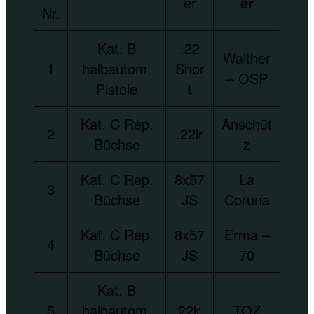
er
er
Nr.
Kat. B
.22
Walther
1
halbautom.
Shor
– OSP
Pistole
t
Kat. C Rep.
Anschüt
2
.22lr
Büchse
z
Kat. C Rep.
8x57
La
3
Büchse
JS
Coruna
Kat. C Rep.
8x57
Erma –
4
Büchse
JS
70
Kat. B
5
halbautom.
22lr
TOZ