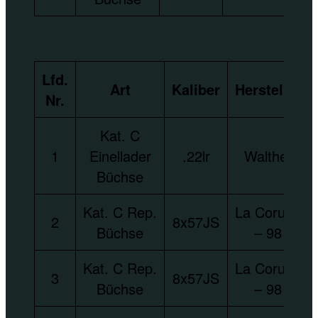
Lfd.
Art
Kaliber
Hersteller
Nr.
Kat. C
1
Einellader
.22lr
Walther
Büchse
Kat. C Rep.
La Coruna
2
8x57JS
Büchse
– 98
Kat. C Rep.
La Coruna
3
8x57JS
Büchse
– 98