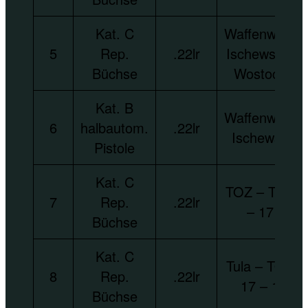
Kat. C
Waffenwerk
5
Rep.
.22lr
Ischewsk –
Büchse
Wostock
Kat. B
Waffenwerk
6
halbautom.
.22lr
Ischewsk
Pistole
Kat. C
TOZ – TOZ
7
Rep.
.22lr
– 17
Büchse
Kat. C
Tula – TOZ
8
Rep.
.22lr
17 – 1
Büchse