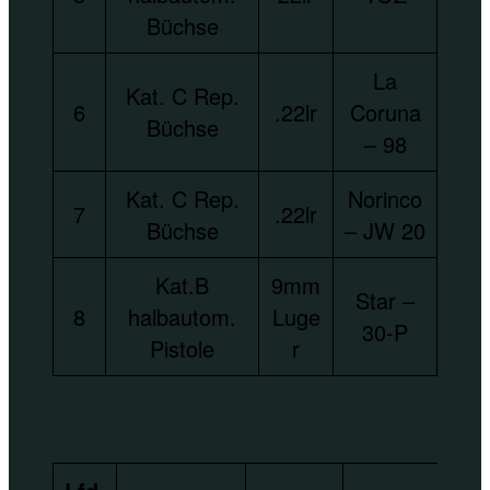
Büchse
La
Kat. C Rep.
6
.22lr
Coruna
Büchse
– 98
Kat. C Rep.
Norinco
7
.22lr
Büchse
– JW 20
Kat.B
9mm
Star –
8
halbautom.
Luge
30-P
Pistole
r