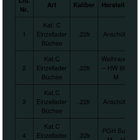
Lfd.
Art
Kaliber
Hersteller
Nr.
Kat. C
1
Einzellader
.22lr
Anschütz
Büchse
Kat.C
Weihrauch
2
Einzellader
.22lr
– HW 660
Büchse
M
Kat.C
3
Einzellader
.22lr
Anschütz
Büchse
Kat.C
PGH Suhl
4
Einzellader
.22lr
– M – 150