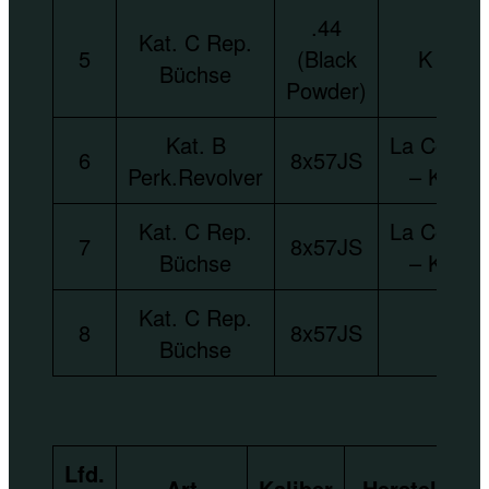
.44
Kat. C Rep.
5
(Black
K 98
Büchse
Powder)
Kat. B
La Corun
6
8x57JS
Perk.Revolver
– K 98
Kat. C Rep.
La Corun
7
8x57JS
Büchse
– K 98
Kat. C Rep.
8
8x57JS
Büchse
Lfd.
Art
Kaliber
Hersteller