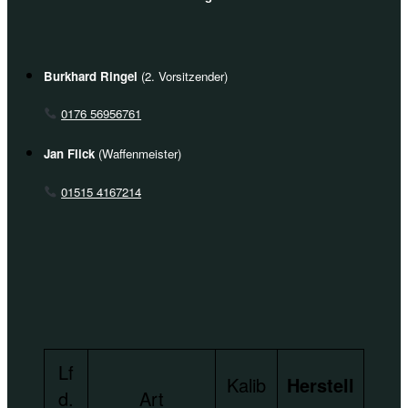
Burkhard Ringel
(2. Vorsitzender)
0176 56956761
Jan Flick
(Waffenmeister)
01515 4167214
Lf
Kalib
Herstell
d.
Art