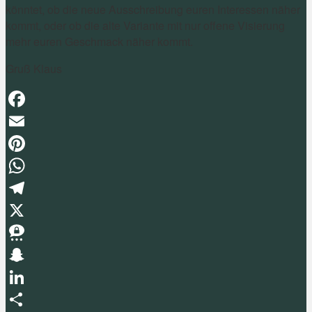
könntet, ob die neue Ausschreibung euren Interessen näher
kommt, oder ob die alte Variante mit nur offene Visierung
mehr euren Geschmack näher kommt.
Gruß Klaus
Facebook
Email
Pinterest
WhatsApp
Telegram
X
Threema
Snapchat
LinkedIn