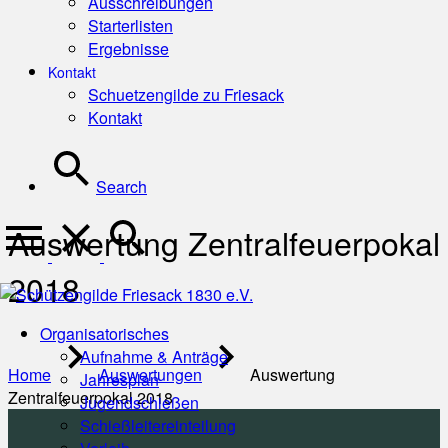
Ausschreibungen
Starterlisten
Ergebnisse
Kontakt
Schuetzengilde zu Friesack
Kontakt
Search
Auswertung Zentralfeuerpokal
2018
Organisatorisches
Aufnahme & Anträge
Home
Auswertungen
Auswertung
Jahresplan
Zentralfeuerpokal 2018
Jugendschießen
Schießleitereinteilung