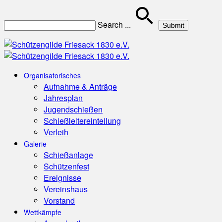
Search
...
Organisatorisches
Aufnahme & Anträge
Jahresplan
Jugendschießen
Schießleitereinteilung
Verleih
Galerie
Schießanlage
Schützenfest
Ereignisse
Vereinshaus
Vorstand
Wettkämpfe